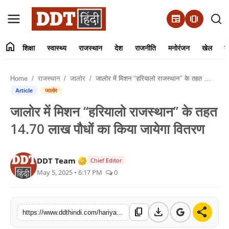
newspaper
amp_stories
home
शिक्षा
स्वास्थ्य
राजस्थान
देश
राजनीति
मनोरंजन
खेल
व्
संपर्क करें
Home
राजस्थान
जालोर
जालोर में मिशन ‘‘हरियालो राजस्थान’’ के तहत 14.70 लाख पौधों का किया जायेगा वितरण
हमारे बारे में
Article
जालोर
जालोर में मिशन ‘‘हरियालो राजस्थान’’ के तहत
शिक्षा
14.70 लाख पौधों का किया जायेगा वितरण
स्वास्थ्य
Verified Media or Organization • 01 
DDT Team
Chief Editor
राजस्थान
May 5, 2025 • 6:17 PM
0
देश
download
share
content_copy
https://www.ddthindi.com/hariyalo-rajasthan-jalore-plant-distribution
राजनीति