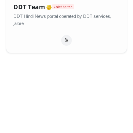
Verified Media or Organiza
DDT Team
Chief Editor
DDT Hindi News portal operated by DDT services,
jalore