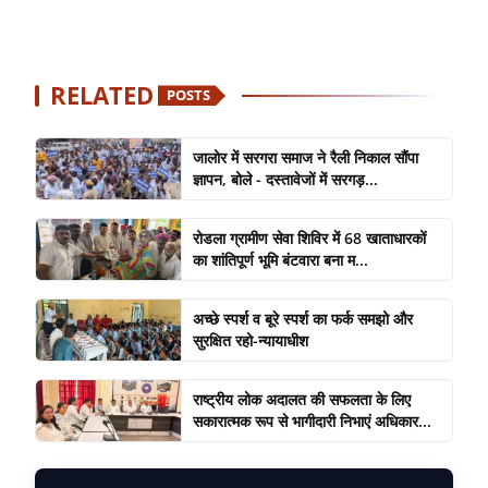
RELATED
POSTS
जालोर में सरगरा समाज ने रैली निकाल सौंपा
ज्ञापन, बोले - दस्तावेजों में सरगड़...
रोडला ग्रामीण सेवा शिविर में 68 खाताधारकों
का शांतिपूर्ण भूमि बंटवारा बना म...
अच्छे स्पर्श व बूरे स्पर्श का फर्क समझो और
सुरक्षित रहो-न्यायाधीश
राष्ट्रीय लोक अदालत की सफलता के लिए
सकारात्मक रूप से भागीदारी निभाएं अधिकार...