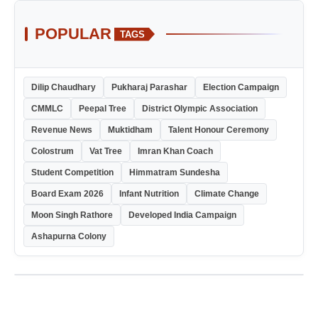
POPULAR
TAGS
Dilip Chaudhary
Pukharaj Parashar
Election Campaign
CMMLC
Peepal Tree
District Olympic Association
Revenue News
Muktidham
Talent Honour Ceremony
Colostrum
Vat Tree
Imran Khan Coach
Student Competition
Himmatram Sundesha
Board Exam 2026
Infant Nutrition
Climate Change
Moon Singh Rathore
Developed India Campaign
Ashapurna Colony