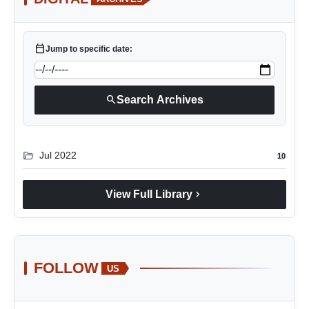
calendar_today
Jump to specific date:
search
Search Archives
folder_open
Jul 2022
10
chevron_right
View Full Library
FOLLOW
US