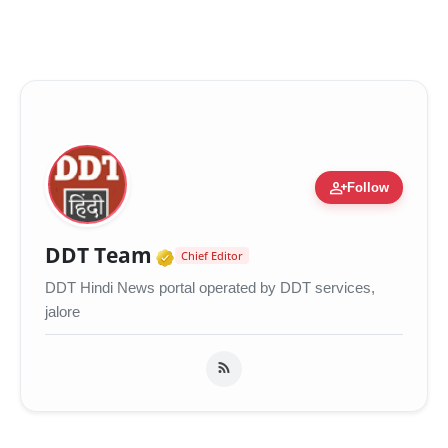
person_add
Follow
Verified Media or Organiza
DDT Team
Chief Editor
DDT Hindi News portal operated by DDT services,
jalore