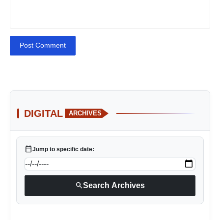
Post Comment
DIGITAL
ARCHIVES
calendar_today
Jump to specific date:
search
Search Archives