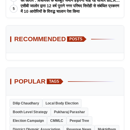
का आरोप : विधायकी के बलबूते जमीन हड़पना चाह रहे सांचौर MLA
जीवाराम !
एसीबी जालोर द्वारा 12 वर्ष पुराने नगर परिषद सिरोही से संबंधित प्रकरण
5
में 10 आरोपियों के विरुद्ध चालान पेश किया
RECOMMENDED
POSTS
POPULAR
TAGS
Dilip Chaudhary
Local Body Election
Booth Level Strategy
Pukharaj Parashar
Election Campaign
CMMLC
Peepal Tree
District Olympic Association
Revenue News
Muktidham