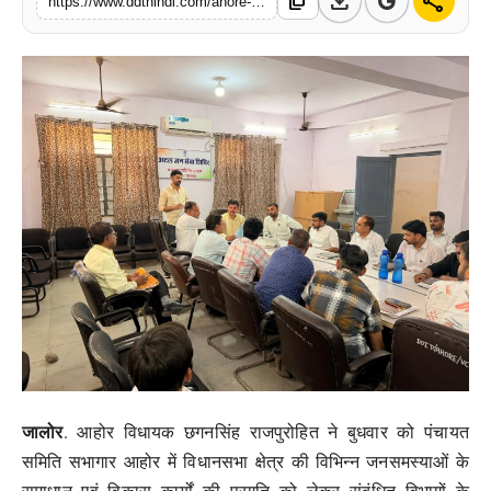
download
share
content_copy
https://www.ddthindi.com/ahore-mla-chhagan-singh-rajpurohit-holds-review-meeting-for-public-issues-resolution
मनोरंजन
खेल
व्यापार
सामाजिक गतिविधि
अपराध
विशेष
जालोर
. आहोर विधायक छगनसिंह राजपुरोहित ने बुधवार को पंचायत
समिति सभागार आहोर में विधानसभा क्षेत्र की विभिन्न जनसमस्याओं के