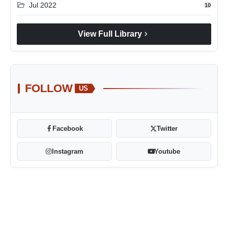
folder_open
Jul 2022
10
chevron_right
View Full Library
FOLLOW
US
Facebook
Twitter
Instagram
Youtube