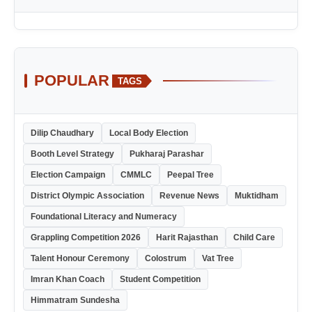
POPULAR
TAGS
Dilip Chaudhary
Local Body Election
Booth Level Strategy
Pukharaj Parashar
Election Campaign
CMMLC
Peepal Tree
District Olympic Association
Revenue News
Muktidham
Foundational Literacy and Numeracy
Grappling Competition 2026
Harit Rajasthan
Child Care
Talent Honour Ceremony
Colostrum
Vat Tree
Imran Khan Coach
Student Competition
Himmatram Sundesha