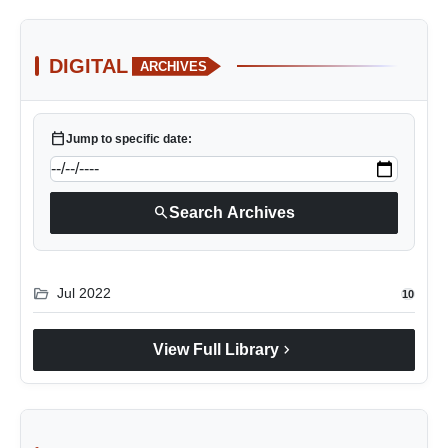
DIGITAL
ARCHIVES
calendar_today
Jump to specific date:
search
Search Archives
folder_open
Jul 2022
10
chevron_right
View Full Library