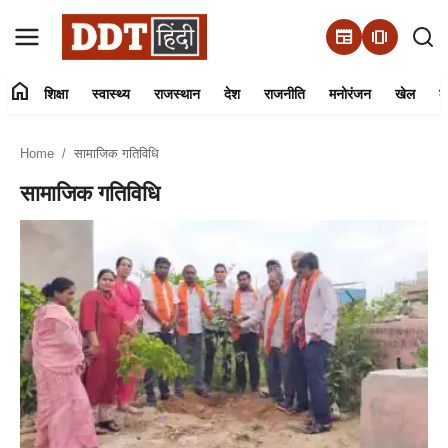
newspaper
amp_stories
home
शिक्षा
स्वास्थ्य
राजस्थान
देश
राजनीति
मनोरंजन
खेल
व्
संपर्क करें
Home
सामाजिक गतिविधि
हमारे बारे में
सामाजिक गतिविधि
शिक्षा
स्वास्थ्य
राजस्थान
देश
राजनीति