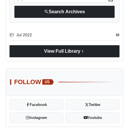
search
Search Archives
folder_open
Jul 2022
10
chevron_right
View Full Library
FOLLOW
US
Facebook
Twitter
Instagram
Youtube