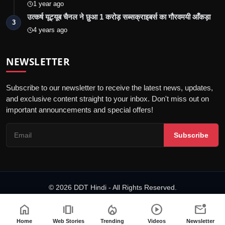
1 year ago
उत्कर्ष यूट्यूब चैनल ने छुआ 1 करोड़ सब्सक्राइबर्स का गौरवमयी आँकड़ा
3
4 years ago
NEWSLETTER
Subscribe to our newsletter to receive the latest news, updates,
and exclusive content straight to your inbox. Don't miss out on
important announcements and special offers!
Subscribe
© 2026 DDT Hindi - All Rights Reserved.
डिजिटल समाचार वेबसाइटों के लिए आचार संहिता
संपर्क करें
नियम एवं शर्तें
गोपनीयता नीति
home
amp_stories
local_fire_department
play_circle
mark_email_unread
कानूनी जानकारी
संपादकीय टीम
Home
Web Stories
Trending
Videos
Newsletter