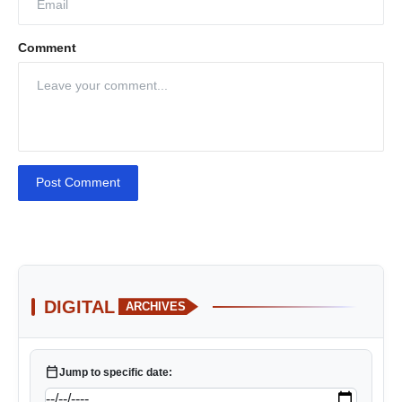
Comment
Post Comment
DIGITAL
ARCHIVES
calendar_today
Jump to specific date: