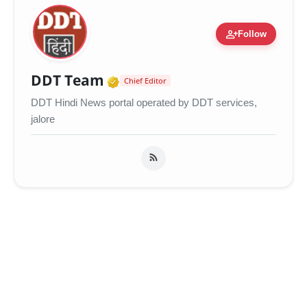
person_add
Follow
Verified Media or Organiza
DDT Team
Chief Editor
DDT Hindi News portal operated by DDT services,
jalore