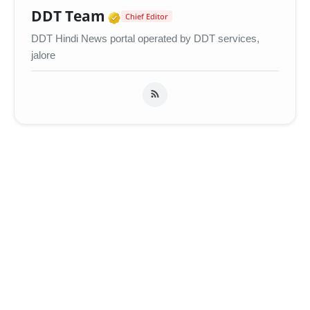
Verified Media or Organiza
DDT Team
Chief Editor
DDT Hindi News portal operated by DDT services,
jalore