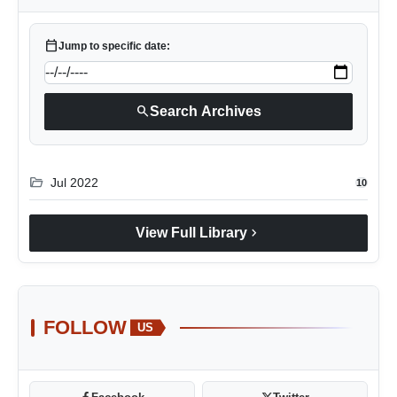
calendar_today
Jump to specific date:
search
Search Archives
folder_open
Jul 2022
10
chevron_right
View Full Library
FOLLOW
US