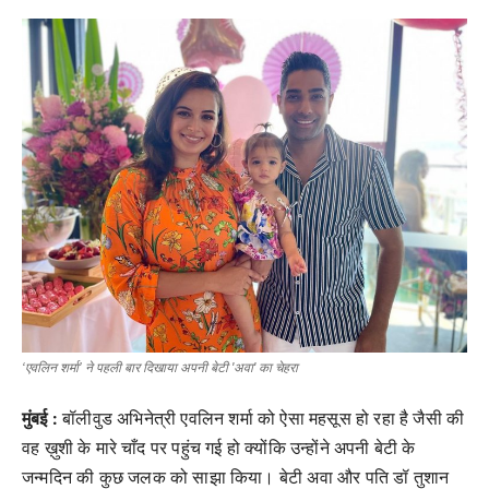
मनोरंजन
खेल
व्यापार
सामाजिक गतिविधि
अपराध
विशेष
‘एवलिन शर्मा’ ने पहली बार दिखाया अपनी बेटी 'अवा' का चेहरा
मुंबई :
बॉलीवुड अभिनेत्री एवलिन शर्मा को ऐसा महसूस हो रहा है जैसी की
वह ख़ुशी के मारे चाँद पर पहुंच गई हो क्योंकि उन्होंने अपनी बेटी के
जन्मदिन की कुछ जलक को साझा किया। बेटी अवा और पति डॉ तुशान