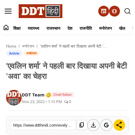
newspaper
amp_stories
home
शिक्षा
स्वास्थ्य
राजस्थान
देश
राजनीति
मनोरंजन
खेल
व्
संपर्क करें
Home
मनोरंजन
‘एवलिन शर्मा’ ने पहली बार दिखाया अपनी बेटी 'अवा' का चेहरा
हमारे बारे में
Article
मनोरंजन
‘एवलिन शर्मा’ ने पहली बार दिखाया अपनी बेटी
शिक्षा
'अवा' का चेहरा
स्वास्थ्य
Verified Media or Organization • 01 
DDT Team
Chief Editor
राजस्थान
Nov 23, 2022 • 1:15 PM
0
देश
download
share
content_copy
https://www.ddthindi.com/evelyn-sharma-showed-the-face-of-her-daughter-ava-for-the-first-time
राजनीति