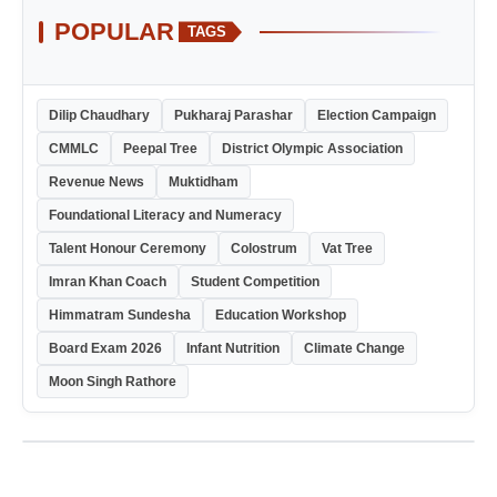
POPULAR
TAGS
Dilip Chaudhary
Pukharaj Parashar
Election Campaign
CMMLC
Peepal Tree
District Olympic Association
Revenue News
Muktidham
Foundational Literacy and Numeracy
Talent Honour Ceremony
Colostrum
Vat Tree
Imran Khan Coach
Student Competition
Himmatram Sundesha
Education Workshop
Board Exam 2026
Infant Nutrition
Climate Change
Moon Singh Rathore