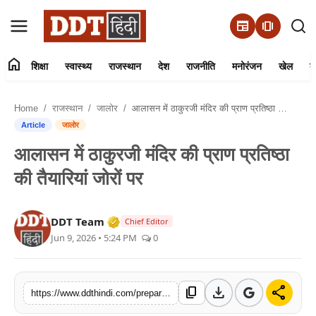
newspaper
amp_stories
home
शिक्षा
स्वास्थ्य
राजस्थान
देश
राजनीति
मनोरंजन
खेल
व्
संपर्क करें
Home
राजस्थान
जालोर
आलासन में ठाकुरजी मंदिर की प्राण प्रतिष्ठा की तैयारियां जोरों पर
हमारे बारे में
Article
जालोर
आलासन में ठाकुरजी मंदिर की प्राण प्रतिष्ठा
शिक्षा
की तैयारियां जोरों पर
स्वास्थ्य
Verified Media or Organization • 01 
DDT Team
Chief Editor
राजस्थान
Jun 9, 2026 • 5:24 PM
0
देश
download
share
content_copy
https://www.ddthindi.com/preparations-in-full-swing-for-thakurji-temple-pran-pratishtha-mahotsav-in-alasan-from-june-13-to-17
राजनीति