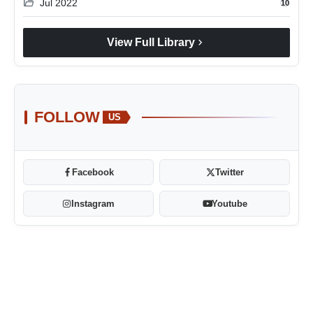
folder_open
Jul 2022
10
chevron_right
View Full Library
FOLLOW
US
Facebook
Twitter
Instagram
Youtube