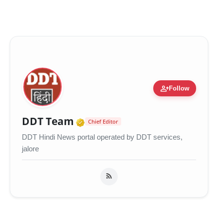
person_add
Follow
Verified Media or Organiza
DDT Team
Chief Editor
DDT Hindi News portal operated by DDT services,
jalore