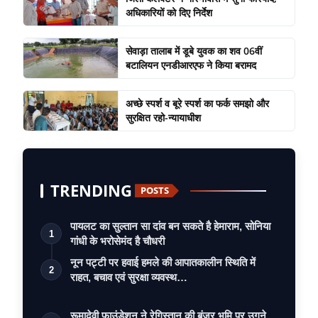
अधिकारियों को दिए निर्देश
सेवाड़ा तालाब में डूबे युवक का शव 06वीं
बटालियन एनडीआरएफ ने किया बरामद
अच्छे स्पर्श व बूरे स्पर्श का फर्क समझो और
सुरक्षित रहो-न्यायाधीश
TRENDING
POSTS
पायलट का सुल्तान सा दांव बन सकते है हेमाराम, सोनिया
1
गांधी के भरोसेमंद है चौधरी
नून पट्टी पर हवाई हमले की आपातकालीन स्थिति में
2
राहत, बचाव एवं सुरक्षा व्यवस्थ…
रूमादेवी फाउंडेशन ने रेगिस्तान की बंजर भूमि पर उगने