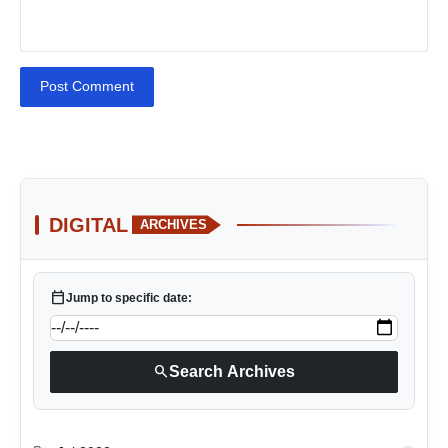
Post Comment
DIGITAL
ARCHIVES
calendar_today
Jump to specific date:
search
Search Archives