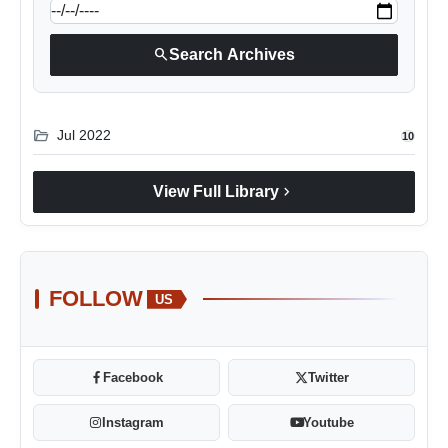
search
Search Archives
folder_open
Jul 2022
10
chevron_right
View Full Library
FOLLOW
US
Facebook
Twitter
Instagram
Youtube