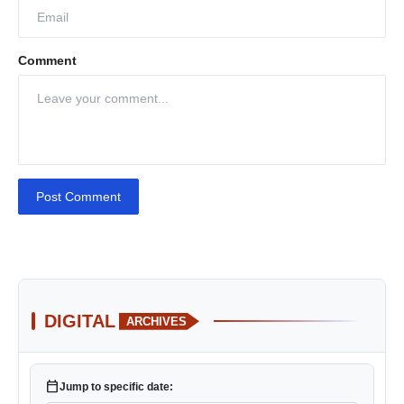
Comment
Post Comment
DIGITAL
ARCHIVES
calendar_today
Jump to specific date: