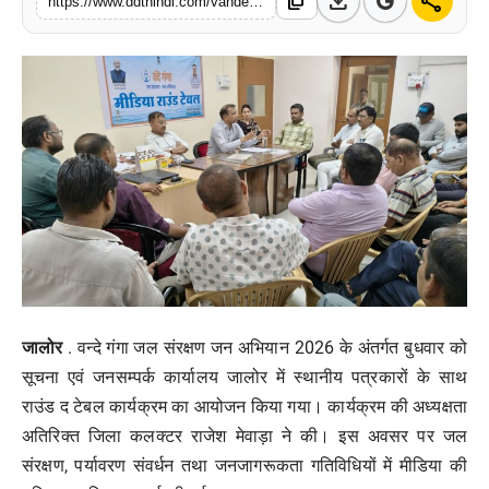
download
share
content_copy
https://www.ddthindi.com/vande-ganga-water-conservation-campaign-media-round-table-jalore-2026
मनोरंजन
खेल
व्यापार
सामाजिक गतिविधि
अपराध
विशेष
जालोर
. वन्दे गंगा जल संरक्षण जन अभियान 2026 के अंतर्गत बुधवार को
सूचना एवं जनसम्पर्क कार्यालय जालोर में स्थानीय पत्रकारों के साथ
राउंड द टेबल कार्यक्रम का आयोजन किया गया। कार्यक्रम की अध्यक्षता
अतिरिक्त जिला कलक्टर राजेश मेवाड़ा ने की। इस अवसर पर जल
संरक्षण, पर्यावरण संवर्धन तथा जनजागरूकता गतिविधियों में मीडिया की