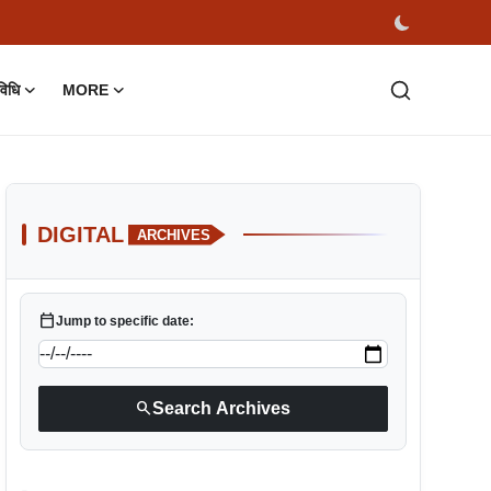
विधि
MORE
DIGITAL
ARCHIVES
calendar_today
Jump to specific date:
search
Search Archives