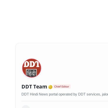
Verified Media or Orga
DDT Team
Chief Editor
DDT Hindi News portal operated by DDT services, jalo