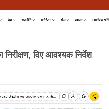
देश
राजनीति
मनोरंजन
खेल
व्यापार
सामाजिक गति
 निरीक्षण, दिए आवश्यक निर्देश
on • 01 Aug, 2026
download
share
content_copy
https://www.ddthindi.com/secretary-umesh-veer-inspects-jalore-district-jail-gives-directions-on-facilities-and-legal-aid