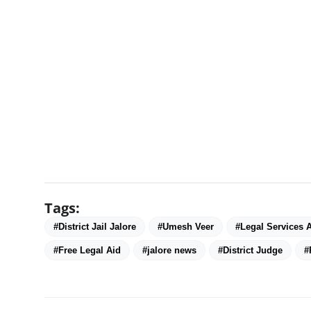
Tags:
#District Jail Jalore
#Umesh Veer
#Legal Services A
#Free Legal Aid
#jalore news
#District Judge
#