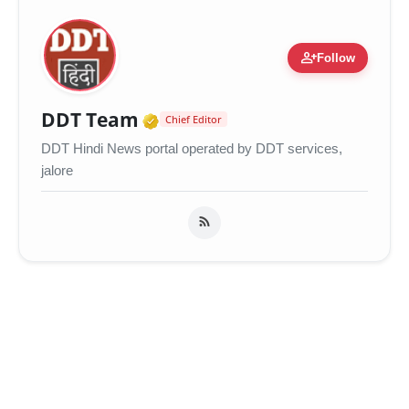
person_add
Follow
Verified Media or Organiza
DDT Team
Chief Editor
DDT Hindi News portal operated by DDT services,
jalore