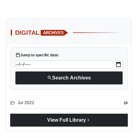
DIGITAL
ARCHIVES
calendar_today
Jump to specific date:
search
Search Archives
folder_open
Jul 2022
10
chevron_right
View Full Library