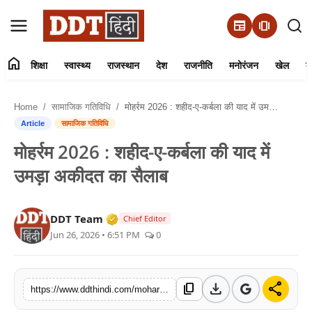
newspaper
amp_stories
home
शिक्षा
स्वास्थ्य
राजस्थान
देश
राजनीति
मनोरंजन
खेल
व्
संपर्क करें
Home
सामाजिक गतिविधि
मोहर्रम 2026 : शहीद-ए-कर्बला की याद में उमड़ा अकीदत का सैलाब
हमारे बारे में
Article
सामाजिक गतिविधि
मोहर्रम 2026 : शहीद-ए-कर्बला की याद में
शिक्षा
उमड़ा अकीदत का सैलाब
स्वास्थ्य
Verified Media or Organization • 01 
DDT Team
Chief Editor
राजस्थान
Jun 26, 2026 • 6:51 PM
0
देश
download
share
content_copy
https://www.ddthindi.com/moharram-2026-tazia-procession-jalore-karbala-tribute
राजनीति