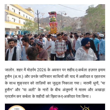
मनोरंजन
खेल
व्यापार
सामाजिक गतिविधि
अपराध
विशेष
जालोर. शहर में मोहर्रम 2026 के अवसर पर शहीद-ए-कर्बला हज़रत इमाम
हुसैन (अ.स.) और उनके जांनिसार साथियों की याद में अकीदत व एहतराम
के साथ शुक्रवार को ताज़ियों का जुलूस निकाला गया। मातमी धुनों, "या
हुसैन" और "या अली" के नारों के बीच अंजुमनों ने मातम और अखाड़ा
प्रदर्शन कर कर्बला के शहीदों को ख़िराज-ए-अकीदत पेश किया।