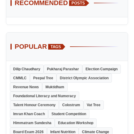
RECOMMENDED
POSTS
POPULAR
TAGS
Dilip Chaudhary
Pukharaj Parashar
Election Campaign
CMMLC
Peepal Tree
District Olympic Association
Revenue News
Muktidham
Foundational Literacy and Numeracy
Talent Honour Ceremony
Colostrum
Vat Tree
Imran Khan Coach
Student Competition
Himmatram Sundesha
Education Workshop
Board Exam 2026
Infant Nutrition
Climate Change