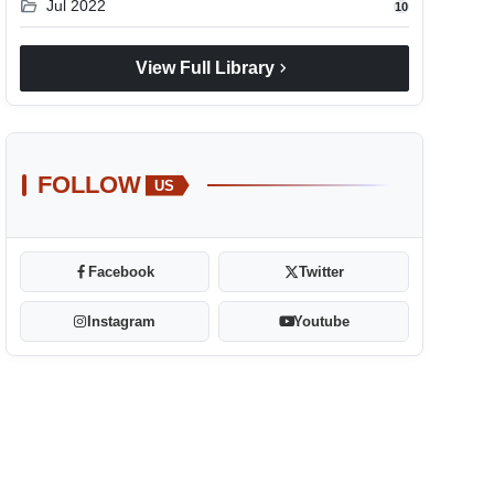
folder_open
Jul 2022
10
chevron_right
View Full Library
FOLLOW
US
Facebook
Twitter
Instagram
Youtube