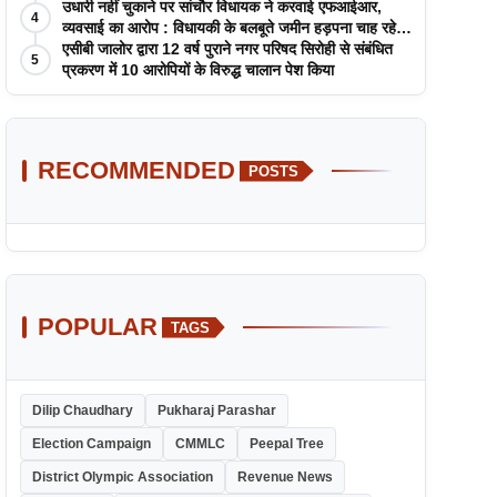
उधारी नहीं चुकाने पर सांचौर विधायक ने करवाई एफआईआर,
4
व्यवसाई का आरोप : विधायकी के बलबूते जमीन हड़पना चाह रहे
सांचौर MLA जीवाराम !
एसीबी जालोर द्वारा 12 वर्ष पुराने नगर परिषद सिरोही से संबंधित
5
प्रकरण में 10 आरोपियों के विरुद्ध चालान पेश किया
RECOMMENDED
POSTS
POPULAR
TAGS
Dilip Chaudhary
Pukharaj Parashar
Election Campaign
CMMLC
Peepal Tree
District Olympic Association
Revenue News