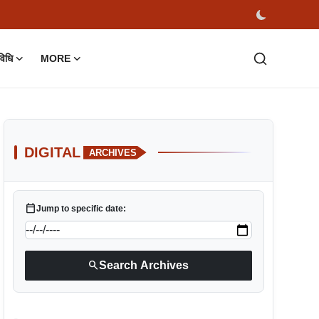
विधि
MORE
DIGITAL
ARCHIVES
calendar_today
Jump to specific date:
search
Search Archives