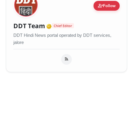
person_add
Follow
Verified Media or Organiza
DDT Team
Chief Editor
DDT Hindi News portal operated by DDT services,
jalore