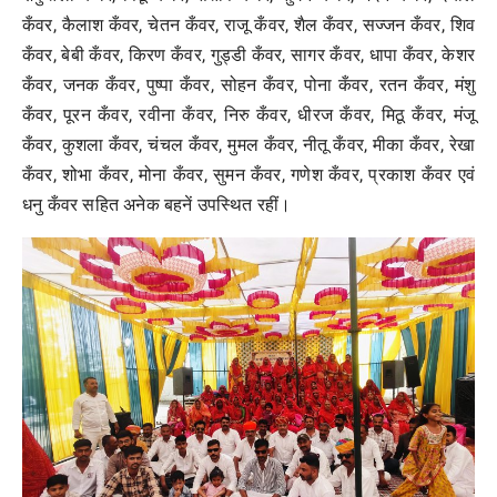
कँवर, कैलाश कँवर, चेतन कँवर, राजू कँवर, शैल कँवर, सज्जन कँवर, शिव
कँवर, बेबी कँवर, किरण कँवर, गुड्डी कँवर, सागर कँवर, धापा कँवर, केशर
कँवर, जनक कँवर, पुष्पा कँवर, सोहन कँवर, पोना कँवर, रतन कँवर, मंशु
कँवर, पूरन कँवर, रवीना कँवर, निरु कँवर, धीरज कँवर, मिठू कँवर, मंजू
कँवर, कुशला कँवर, चंचल कँवर, मुमल कँवर, नीतू कँवर, मीका कँवर, रेखा
कँवर, शोभा कँवर, मोना कँवर, सुमन कँवर, गणेश कँवर, प्रकाश कँवर एवं
धनु कँवर सहित अनेक बहनें उपस्थित रहीं।