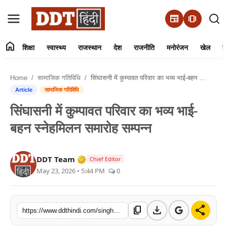
newspaper
amp_stories
home
शिक्षा
स्वास्थ्य
राजस्थान
देश
राजनीति
मनोरंजन
खेल
व्
संपर्क करें
Home
सामाजिक गतिविधि
सिंघासनी में कुम्पावत परिवार का भव्य भाई-बहन स्नेहमिलन समारोह सम्पन्न
हमारे बारे में
Article
सामाजिक गतिविधि
सिंघासनी में कुम्पावत परिवार का भव्य भाई-
शिक्षा
बहन स्नेहमिलन समारोह सम्पन्न
स्वास्थ्य
Verified Media or Organization • 01 
DDT Team
Chief Editor
राजस्थान
May 23, 2026 • 5:44 PM
0
देश
download
share
content_copy
https://www.ddthindi.com/singhasani-kumpawat-family-bhai-behan-sneh-milan-samaroh-concludes-with-devotion-and-unity
राजनीति