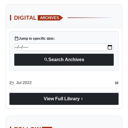
DIGITAL
ARCHIVES
calendar_today
Jump to specific date:
search
Search Archives
folder_open
Jul 2022
10
chevron_right
View Full Library