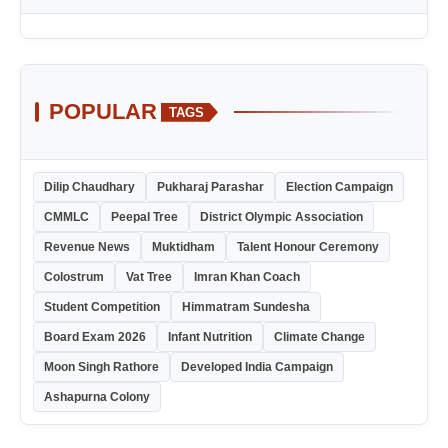
POPULAR
TAGS
Dilip Chaudhary
Pukharaj Parashar
Election Campaign
CMMLC
Peepal Tree
District Olympic Association
Revenue News
Muktidham
Talent Honour Ceremony
Colostrum
Vat Tree
Imran Khan Coach
Student Competition
Himmatram Sundesha
Board Exam 2026
Infant Nutrition
Climate Change
Moon Singh Rathore
Developed India Campaign
Ashapurna Colony