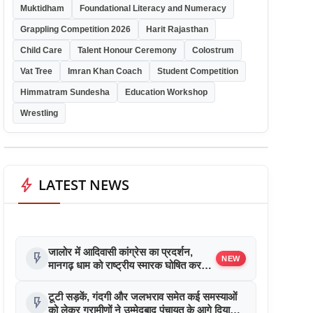
Muktidham
Foundational Literacy and Numeracy
Grappling Competition 2026
Harit Rajasthan
Child Care
Talent Honour Ceremony
Colostrum
Vat Tree
Imran Khan Coach
Student Competition
Himmatram Sundesha
Education Workshop
Wrestling
bolt
LATEST NEWS
जालोर में आदिवासी कांग्रेस का प्रदर्शन,
flash_on
NEW
मानगढ़ धाम को राष्ट्रीय स्मारक घोषित करने
की मांग
टूटी सड़कें, गंदगी और जलभराव समेत कई समस्याओं
flash_on
को लेकर ग्रामीणों ने उम्मेदबाद पंचायत के आगे दिया