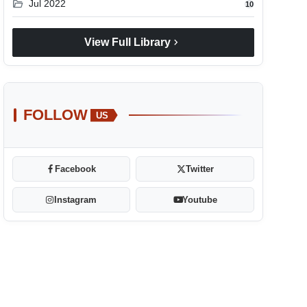
folder_open
Jul 2022
10
chevron_right
View Full Library
FOLLOW
US
Facebook
Twitter
Instagram
Youtube