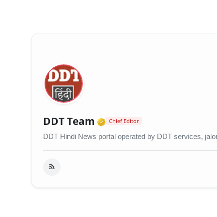
Verified Media or Orga
DDT Team
Chief Editor
DDT Hindi News portal operated by DDT services, jalo