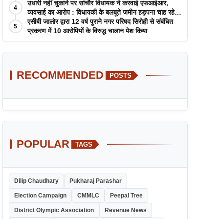
उधारी नहीं चुकाने पर सांचौर विधायक ने करवाई एफआईआर,
4
व्यवसाई का आरोप : विधायकी के बलबूते जमीन हड़पना चाह रहे
सांचौर MLA जीवाराम !
एसीबी जालोर द्वारा 12 वर्ष पुराने नगर परिषद सिरोही से संबंधित
5
प्रकरण में 10 आरोपियों के विरुद्ध चालान पेश किया
RECOMMENDED
POSTS
POPULAR
TAGS
Dilip Chaudhary
Pukharaj Parashar
Election Campaign
CMMLC
Peepal Tree
District Olympic Association
Revenue News