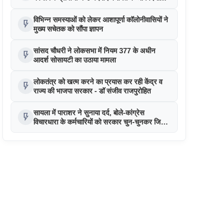
धरना
विभिन्न समस्याओं को लेकर आशापूर्णा कॉलोनीवासियों ने
flash_on
मुख्य सचेतक को सौंपा ज्ञापन
सांसद चौधरी ने लोकसभा में नियम 377 के अधीन
flash_on
आदर्श सोसायटी का उठाया मामला
लोकतंत्र को खत्म करने का प्रयास कर रही केंद्र व
flash_on
राज्य की भाजपा सरकार - डॉ संजीव राजपुरोहित
सायला में पाराशर ने सुनाया दर्द, बोले-कांग्रेस
flash_on
विचारधारा के कर्मचारियों को सरकार चुन-चुनकर जिले
से बाहर भेज रही, आगामी चुनावों में भाजपा को सबक
सिखाएं