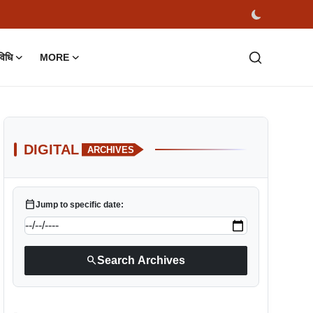
विधि
MORE
DIGITAL
ARCHIVES
calendar_today
Jump to specific date:
search
Search Archives