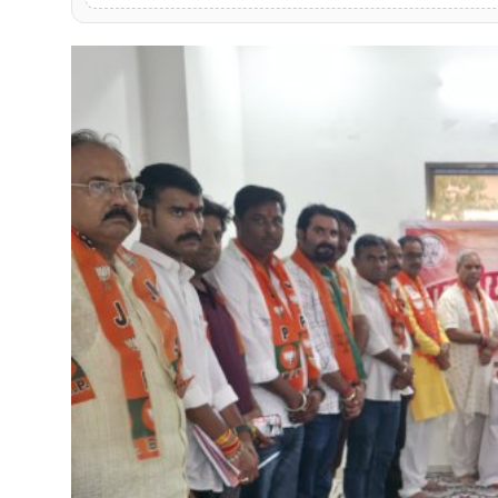
मनोरंजन
खेल
व्यापार
सामाजिक गतिविधि
अपराध
विशेष