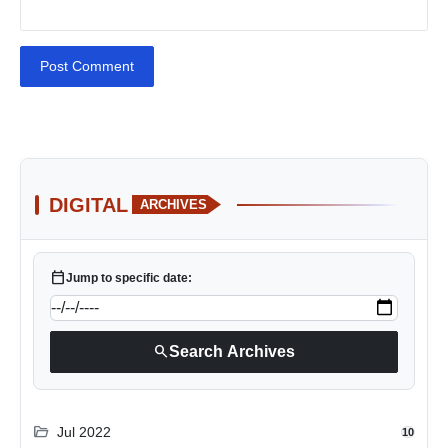
Post Comment
DIGITAL
ARCHIVES
calendar_today
Jump to specific date:
search
Search Archives
folder_open
Jul 2022
10