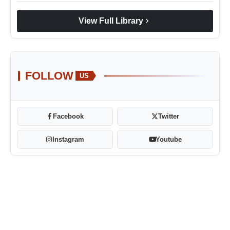
chevron_right
View Full Library
FOLLOW
US
Facebook
Twitter
Instagram
Youtube