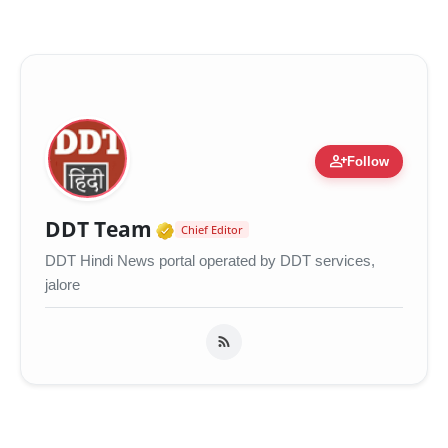
person_add
Follow
Verified Media or Organiza
DDT Team
Chief Editor
DDT Hindi News portal operated by DDT services,
jalore