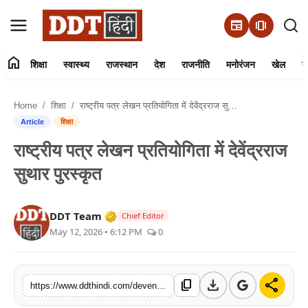
newspaper
amp_stories
home
शिक्षा
स्वास्थ्य
राजस्थान
देश
राजनीति
मनोरंजन
खेल
व्
संपर्क करें
Home
शिक्षा
राष्ट्रीय पत्र लेखन प्रतियोगिता में देवेंद्रराज सुथार पुरस्कृत
हमारे बारे में
Article
शिक्षा
राष्ट्रीय पत्र लेखन प्रतियोगिता में देवेंद्रराज
शिक्षा
सुथार पुरस्कृत
स्वास्थ्य
Verified Media or Organization • 01 
DDT Team
Chief Editor
राजस्थान
May 12, 2026 • 6:12 PM
0
देश
download
share
content_copy
https://www.ddthindi.com/devendraraj-suthar-awarded-in-national-letter-writing-competition
राजनीति