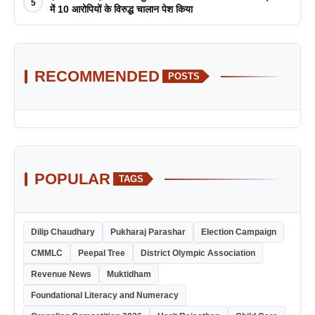
5
में 10 आरोपियों के विरुद्ध चालान पेश किया
RECOMMENDED
POSTS
POPULAR
TAGS
Dilip Chaudhary
Pukharaj Parashar
Election Campaign
CMMLC
Peepal Tree
District Olympic Association
Revenue News
Muktidham
Foundational Literacy and Numeracy