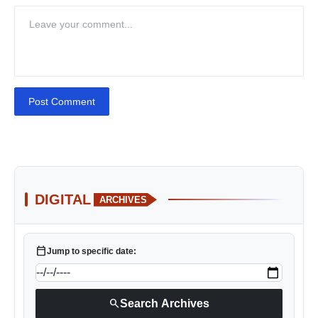
Post Comment
DIGITAL
ARCHIVES
calendar_today
Jump to specific date:
search
Search Archives