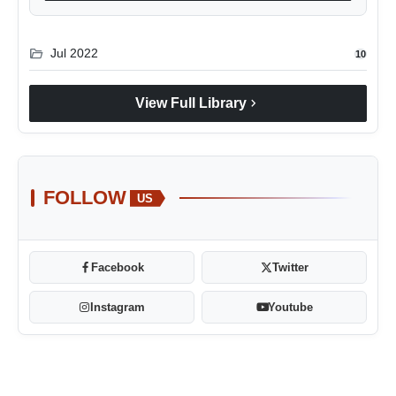
folder_open
Jul 2022
10
chevron_right
View Full Library
FOLLOW
US
Facebook
Twitter
Instagram
Youtube