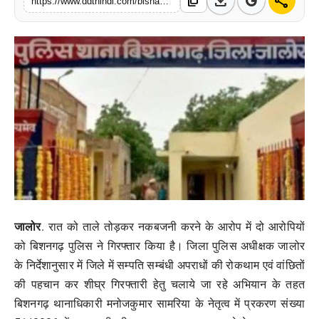
download
share
content_copy
https://www.ddthindi.com/bishangarh-police-arrested-two-accused-in-theft-case
मनोरंजन
खेल
व्यापार
सामाजिक गतिविधि
अपराध
विशेष
जालोर
. रात को ताले तोड़कर नकबजनी करने के आरोप में दो आरोपियों
को बिशनगढ़ पुलिस ने गिरफ्तार किया है। जिला पुलिस अधीक्षक जालोर
के निर्देशानुसार में जिले में सम्पति सम्बंधी अपराधों की रोकथाम एवं वांछितों
की पहचान कर शीघ्र गिरफ्तारी हेतु चलाये जा रहे अभियान के तहत
बिशनगढ़ थानाधिकारी मनोजकुमार सामरिया के नेतृत्व में प्रकरण संख्या