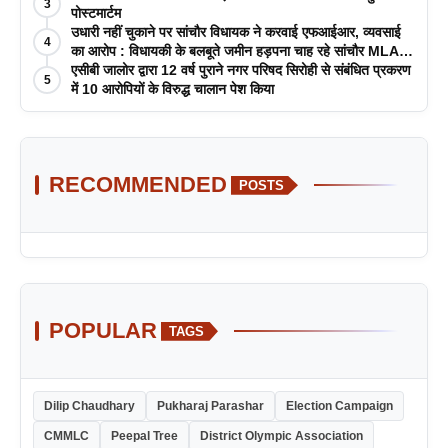
3
पोस्टमार्टम
उधारी नहीं चुकाने पर सांचौर विधायक ने करवाई एफआईआर, व्यवसाई
4
का आरोप : विधायकी के बलबूते जमीन हड़पना चाह रहे सांचौर MLA
जीवाराम !
एसीबी जालोर द्वारा 12 वर्ष पुराने नगर परिषद सिरोही से संबंधित प्रकरण
5
में 10 आरोपियों के विरुद्ध चालान पेश किया
RECOMMENDED
POSTS
POPULAR
TAGS
Dilip Chaudhary
Pukharaj Parashar
Election Campaign
CMMLC
Peepal Tree
District Olympic Association