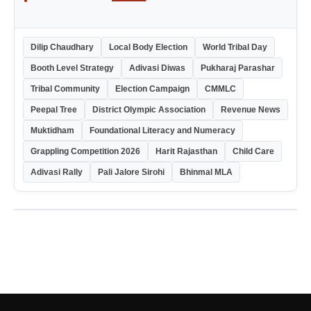
Dilip Chaudhary
Local Body Election
World Tribal Day
Booth Level Strategy
Adivasi Diwas
Pukharaj Parashar
Tribal Community
Election Campaign
CMMLC
Peepal Tree
District Olympic Association
Revenue News
Muktidham
Foundational Literacy and Numeracy
Grappling Competition 2026
Harit Rajasthan
Child Care
Adivasi Rally
Pali Jalore Sirohi
Bhinmal MLA