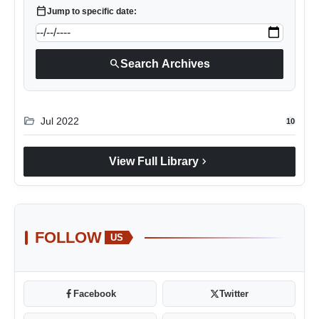
calendar_today
Jump to specific date:
search
Search Archives
folder_open
Jul 2022
10
chevron_right
View Full Library
FOLLOW
US
Facebook
Twitter