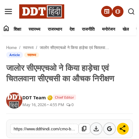
newspaper
amp_stories
home
शिक्षा
स्वास्थ्य
राजस्थान
देश
राजनीति
मनोरंजन
खेल
व्
संपर्क करें
Home
स्वास्थ्य
जालोर सीएमएचओ ने किया हाड़ेचा एवं चितलवाना सीएचसी का औचक निरीक्षण
हमारे बारे में
Article
स्वास्थ्य
जालोर सीएमएचओ ने किया हाड़ेचा एवं
शिक्षा
चितलवाना सीएचसी का औचक निरीक्षण
स्वास्थ्य
Verified Media or Organization • 01 
DDT Team
Chief Editor
राजस्थान
May 16, 2026 • 4:55 PM
0
देश
download
share
content_copy
https://www.ddthindi.com/cmo-bhairaram-jani-inspects-hadecha-chitalwana-chc
राजनीति