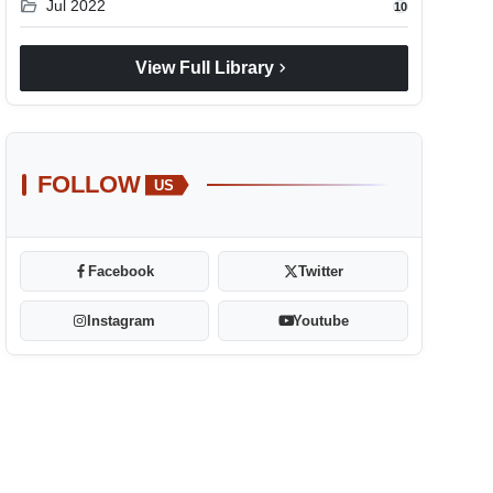
folder_open
Jul 2022
10
chevron_right
View Full Library
FOLLOW
US
Facebook
Twitter
Instagram
Youtube