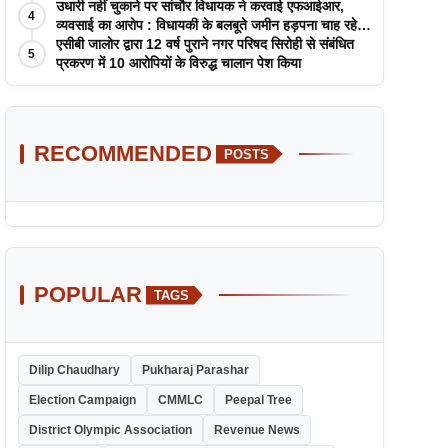
उधारी नहीं चुकाने पर सांचौर विधायक ने करवाई एफआईआर,
4
व्यवसाई का आरोप : विधायकी के बलबूते जमीन हड़पना चाह रहे
सांचौर MLA जीवाराम !
एसीबी जालोर द्वारा 12 वर्ष पुराने नगर परिषद सिरोही से संबंधित
5
प्रकरण में 10 आरोपियों के विरुद्ध चालान पेश किया
RECOMMENDED
POSTS
POPULAR
TAGS
Dilip Chaudhary
Pukharaj Parashar
Election Campaign
CMMLC
Peepal Tree
District Olympic Association
Revenue News