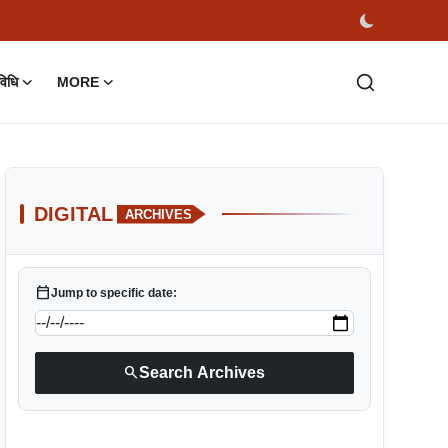
विधि
MORE
DIGITAL
ARCHIVES
calendar_today
Jump to specific date:
search
Search Archives