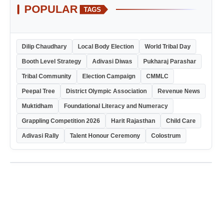
POPULAR
TAGS
Dilip Chaudhary
Local Body Election
World Tribal Day
Booth Level Strategy
Adivasi Diwas
Pukharaj Parashar
Tribal Community
Election Campaign
CMMLC
Peepal Tree
District Olympic Association
Revenue News
Muktidham
Foundational Literacy and Numeracy
Grappling Competition 2026
Harit Rajasthan
Child Care
Adivasi Rally
Talent Honour Ceremony
Colostrum