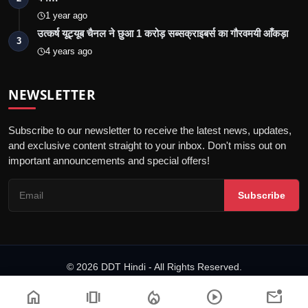
1 year ago
उत्कर्ष यूट्यूब चैनल ने छुआ 1 करोड़ सब्सक्राइबर्स का गौरवमयी आँकड़ा
3
4 years ago
NEWSLETTER
Subscribe to our newsletter to receive the latest news, updates,
and exclusive content straight to your inbox. Don't miss out on
important announcements and special offers!
Subscribe
© 2026 DDT Hindi - All Rights Reserved.
डिजिटल समाचार वेबसाइटों के लिए आचार संहिता
संपर्क करें
नियम एवं शर्तें
गोपनीयता नीति
home
amp_stories
local_fire_department
play_circle
mark_email_unread
कानूनी जानकारी
संपादकीय टीम