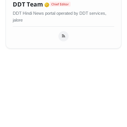
Verified Media or Organiza
DDT Team
Chief Editor
DDT Hindi News portal operated by DDT services,
jalore