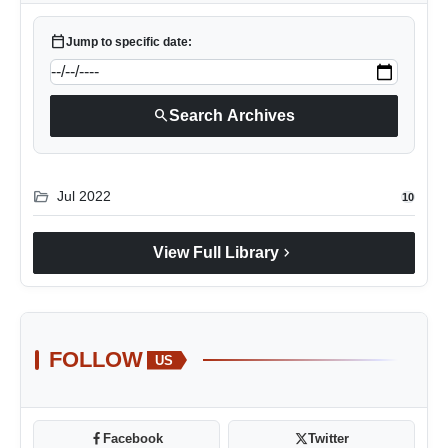
calendar_today
Jump to specific date:
search
Search Archives
folder_open
Jul 2022
10
chevron_right
View Full Library
FOLLOW
US
Facebook
Twitter