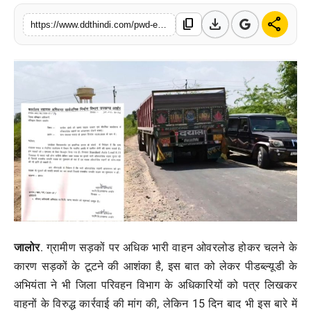
मनोरंजन
download
share
content_copy
https://www.ddthindi.com/pwd-engineer-writes-to-dto-over-overloaded-vehicles-on-rural-roads-no-action-after-15-days
खेल
व्यापार
सामाजिक गतिविधि
अपराध
विशेष
जालोर
. ग्रामीण सड़कों पर अधिक भारी वाहन ओवरलोड होकर चलने के
कारण सड़कों के टूटने की आशंका है, इस बात को लेकर पीडब्ल्यूडी के
अभियंता ने भी जिला परिवहन विभाग के अधिकारियों को पत्र लिखकर
वाहनों के विरुद्ध कार्रवाई की मांग की, लेकिन 15 दिन बाद भी इस बारे में