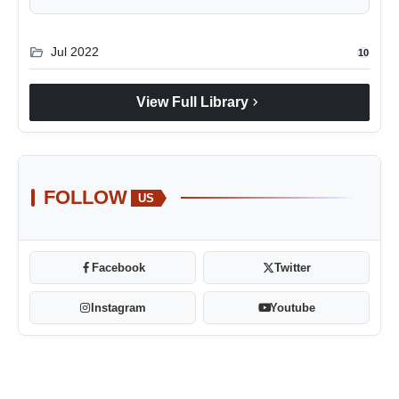
folder_open
Jul 2022
10
chevron_right
View Full Library
FOLLOW
US
Facebook
Twitter
Instagram
Youtube