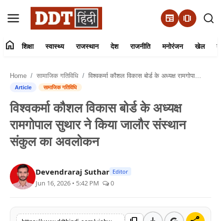
newspaper
amp_stories
home
शिक्षा
स्वास्थ्य
राजस्थान
देश
राजनीति
मनोरंजन
खेल
व्
संपर्क करें
Home
सामाजिक गतिविधि
विश्वकर्मा कौशल विकास बोर्ड के अध्यक्ष रामगोपाल सुथार ने किया जालौर संस्थान संकुल का अवलोकन
हमारे बारे में
Article
सामाजिक गतिविधि
विश्वकर्मा कौशल विकास बोर्ड के अध्यक्ष
शिक्षा
रामगोपाल सुथार ने किया जालौर संस्थान
स्वास्थ्य
संकुल का अवलोकन
राजस्थान
Devendraraj Suthar
Editor
Jun 16, 2026 • 5:42 PM
0
देश
राजनीति