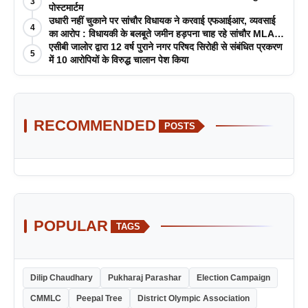
3
पोस्टमार्टम
उधारी नहीं चुकाने पर सांचौर विधायक ने करवाई एफआईआर, व्यवसाई
4
का आरोप : विधायकी के बलबूते जमीन हड़पना चाह रहे सांचौर MLA
जीवाराम !
एसीबी जालोर द्वारा 12 वर्ष पुराने नगर परिषद सिरोही से संबंधित प्रकरण
5
में 10 आरोपियों के विरुद्ध चालान पेश किया
RECOMMENDED
POSTS
POPULAR
TAGS
Dilip Chaudhary
Pukharaj Parashar
Election Campaign
CMMLC
Peepal Tree
District Olympic Association