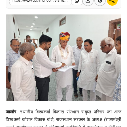
download
share
content_copy
https://www.ddthindi.com/vishwakarma-skill-development-board-chairman-ramgopal-suthar-visits-jalore-institute-campus
मनोरंजन
खेल
व्यापार
सामाजिक गतिविधि
अपराध
विशेष
जालौर
. स्थानीय विश्वकर्मा विकास संस्थान संकुल परिसर का आज
विश्वकर्मा कौशल विकास बोर्ड, राजस्थान सरकार के अध्यक्ष (राज्यमंत्री