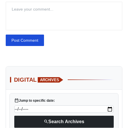
Post Comment
DIGITAL
ARCHIVES
calendar_today
Jump to specific date:
search
Search Archives