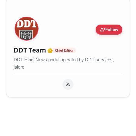
person_add
Follow
Verified Media or Organiza
DDT Team
Chief Editor
DDT Hindi News portal operated by DDT services,
jalore