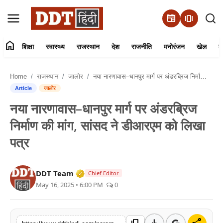
newspaper
amp_stories
home
शिक्षा
स्वास्थ्य
राजस्थान
देश
राजनीति
मनोरंजन
खेल
व्
संपर्क करें
Home
राजस्थान
जालोर
नया नारणावास–धानपुर मार्ग पर अंडरब्रिज निर्माण की मांग, सांसद ने डीआरएम को लिखा पत्र
हमारे बारे में
Article
जालोर
नया नारणावास–धानपुर मार्ग पर अंडरब्रिज
शिक्षा
निर्माण की मांग, सांसद ने डीआरएम को लिखा
स्वास्थ्य
पत्र
राजस्थान
Verified Media or Organization • 01 
DDT Team
Chief Editor
May 16, 2025 • 6:00 PM
0
देश
राजनीति