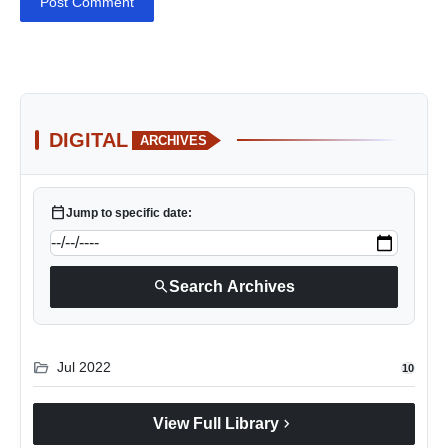
Post Comment
DIGITAL
ARCHIVES
calendar_today
Jump to specific date:
search
Search Archives
folder_open
Jul 2022
10
chevron_right
View Full Library