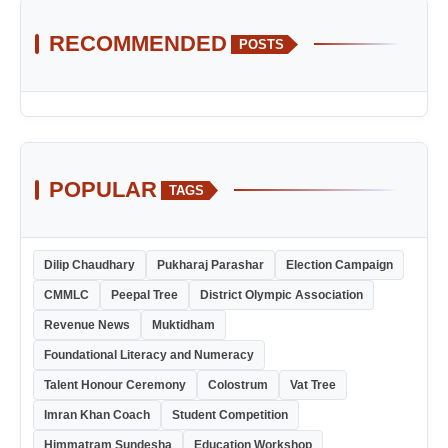
RECOMMENDED
POSTS
POPULAR
TAGS
Dilip Chaudhary
Pukharaj Parashar
Election Campaign
CMMLC
Peepal Tree
District Olympic Association
Revenue News
Muktidham
Foundational Literacy and Numeracy
Talent Honour Ceremony
Colostrum
Vat Tree
Imran Khan Coach
Student Competition
Himmatram Sundesha
Education Workshop