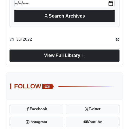
search
Search Archives
folder_open
Jul 2022
10
chevron_right
View Full Library
FOLLOW
US
Facebook
Twitter
Instagram
Youtube