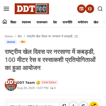
newspaper
amp_stories
home
शिक्षा
स्वास्थ्य
राजस्थान
देश
राजनीति
मनोरंजन
खेल
व्
संपर्क करें
Home
खेल
राष्ट्रीय खेल दिवस पर नरसाणा में कबड्डी, 100 मीटर रेस व रस्साकशी प्रतियोगिताओं का हुआ आयोजन
हमारे बारे में
Article
खेल
राष्ट्रीय खेल दिवस पर नरसाणा में कबड्डी,
शिक्षा
100 मीटर रेस व रस्साकशी प्रतियोगिताओं
स्वास्थ्य
का हुआ आयोजन
राजस्थान
Verified Media or Organization • 01 
DDT Team
Chief Editor
Aug 29, 2025 • 6:07 PM
0
देश
राजनीति