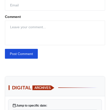
Comment
Post Comment
DIGITAL
ARCHIVES
calendar_today
Jump to specific date: