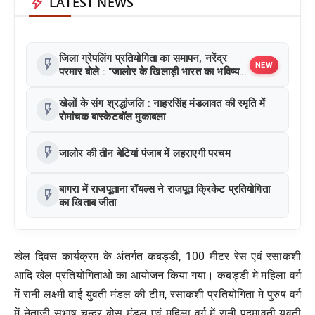
bolt
LATEST NEWS
जिला ग्रेपलिंग प्रतियोगिता का समापन, नरेंद्र
flash_on
NEW
परमार बोले : "जालोर के खिलाड़ी भारत का भविष्य
हैं"
खेलों के संग श्रद्धांजलि : नाहरसिंह मंडलावत की स्मृति में
flash_on
रोमांचक बास्केटबॉल मुकाबला
flash_on
जालोर की तीन बेटियां पंजाब में लहराएगी परचम
बागरा में राजपूताना रॉयल्स ने राजपूत क्रिकेट प्रतियोगिता
flash_on
का खिताब जीता
खेल दिवस कार्यक्रम के अंतर्गत कबड्डी, 100 मीटर रेस एवं रसाकशी
आदि खेल प्रतियोगिताओ का आयोजन किया गया। कबड्डी मे महिला वर्ग
में रानी लक्ष्मी बाई युवती मंडल की टीम, रसाकशी प्रतियोगिता मे पुरुष वर्ग
में नेताजी सुभाष चन्द्र बोस मंडल एवं महिला वर्ग में रानी पद्मावती युवती