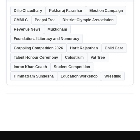
Dilip Chaudhary
Pukharaj Parashar
Election Campaign
CMMLC
Peepal Tree
District Olympic Association
Revenue News
Muktidham
Foundational Literacy and Numeracy
Grappling Competition 2026
Harit Rajasthan
Child Care
Talent Honour Ceremony
Colostrum
Vat Tree
Imran Khan Coach
Student Competition
Himmatram Sundesha
Education Workshop
Wrestling