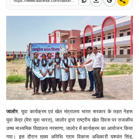
download
share
content_copy
https://www.ddthindi.com/national-sports-day-narsana-kabaddi-race-tug-of-war-competition
मनोरंजन
खेल
व्यापार
सामाजिक गतिविधि
अपराध
विशेष
जालोर
. युवा कार्यक्रम एवं खेल मंत्रालय भारत सरकार के तहत नेहरू
युवा केंद्र (मेरा युवा भारत), जालोर द्वारा राष्ट्रीय खेल दिवस पर राजकीय
उच्च माध्यमिक विद्यालय नरसाणा, जालोर में कार्यक्रम का आयोजन किया
गया। इस दौरान मुख्य अतिथि ग्राम विकास अधिकारी यशवंत सिंह,